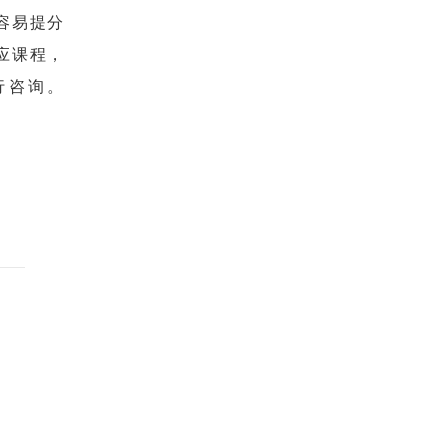
容易提分
应课程，
行咨询。