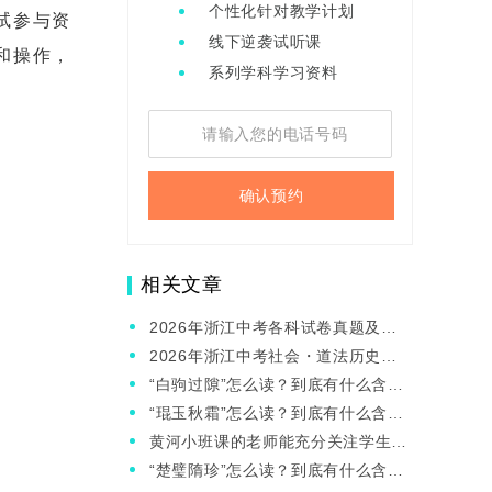
个性化针对教学计划
试参与资
线下逆袭试听课
和操作，
系列学科学习资料
确认预约
相关文章
2026年浙江中考各科试卷真题及答
案解析汇总
2026年浙江中考社会・道法历史真
题及答案解析
“白驹过隙”怎么读？到底有什么含
义？
“琨玉秋霜”怎么读？到底有什么含
义？
黄河小班课的老师能充分关注学生
吗？孩子上课容易走神怎么办？
“楚璧隋珍”怎么读？到底有什么含