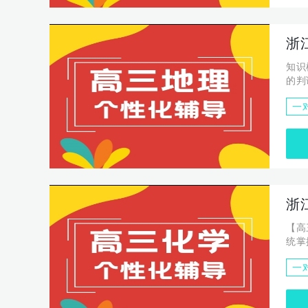
浙
知识模块 知识单元 知识点 知识点说明 
一
浙
【高
统掌
时予以
一
醒互
绩；