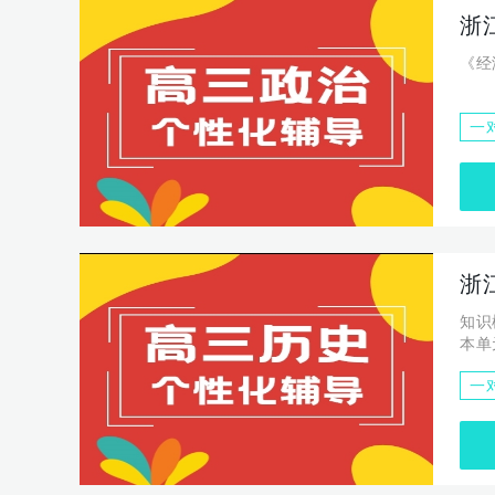
浙
《经
一
浙
知识模块 知识单元 考试大纲 知识点 古
本单
一