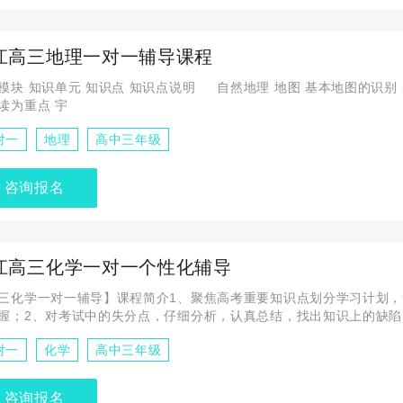
江高三地理一对一辅导课程
自然地理 地图 基本地图的识别 各类等值线
的判读为重点 宇
对一
地理
高中三年级
咨询报名
江高三化学一对一个性化辅导
三化学一对一辅导】课程简介1、聚焦高考重要知识点划分学习计划，
握；2、对考试中的失分点，仔细分析，认真总结，找出知识上的缺陷
弥补。力求一次到位，深入掌握。3、多位一体化服务 助教1对1跟进每日学习提
对一
化学
高中三年级
动答疑；4、历年精选真题练实战，适应掌握应试真题，帮助学生轻松
 5、知识点有效浓缩，导师指点方法掌握应试干货，冲分高考。
咨询报名