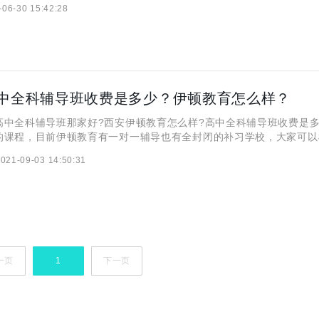
-06-30 15:42:28
呢？让我们一探究竟。 一、伊顿教育的暑假高中全科辅
中全科辅导班收费是多少？伊顿教育怎么样？
全科辅导班那家好?西安伊顿教育怎么样?高中全科辅导班收费是多
的课程，目前伊顿教育有一对一辅导也有全封闭的补习学校，大家可以
况进行选择。在这里小编可以信誓旦旦的告诉大家，这家教学机构在师
021-09-03 14:50:31
常不错的，而且在当地的教学口碑也是不错的，下面可以了解一下。
一页
1
下一页