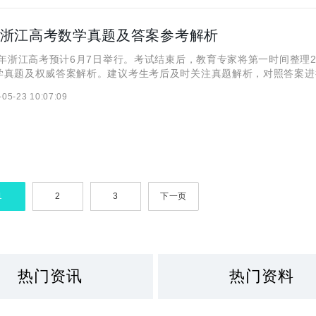
5年浙江高考数学真题及答案参考解析
年浙江高考预计6月7日举行。考试结束后，教育专家将第一时间整理2
学真题及权威答案解析。建议考生考后及时关注真题解析，对照答案进
其要重视解题思路的规范性表达和关键步骤的得分点分析。以下就是关
-05-23 10:07:09
考试试卷及答案的详细内容： 一、2025浙江高考
1
2
3
下一页
热门资讯
热门资料