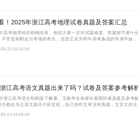
看！2025年浙江高考地理试卷真题及答案汇总
年高考地理科目刚刚结束，相信大家一定对试题难度、答案细节都十
！不管是刚刚走出考场的考生，还是正在为明年高考备战的学弟学妹，
案解析相信都能满足你的需求！ 一、2025浙江高考地理试卷
-05-23 10:14:16
25全国高考将从6月7日开始举行，同学们可以持续
年浙江高考语文刚刚落下帷幕，无数考生和家长都期待着真题及参考
考生都在关注语文题目中的玄机，自己的作文有没有跑题，文言文的主
解的那样发展。别急！ 小编第一时间整理2025高考语文完整真题及答
-05-23 10:08:26
家精准复盘考场表现！ 一、2025浙江高考语文试卷