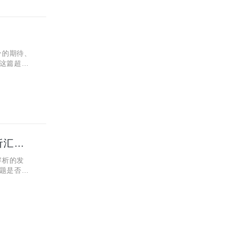
分的期待、
这篇超全
及答案解析
2025年浙江高考语文真题出来了吗？试卷及答案参考解析汇总！
解析的发
题是否像
案参考解