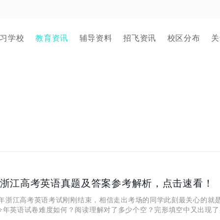
习学校
教育资讯
辅导资料
招飞资讯
校区分布
关
5年浙江高考英语真题及答案参考解析，点击速看！
年浙江高考英语考试刚刚结束，相信走出考场的同学此刻最关心的就
今年英语试卷难度如何？阅读理解对了多少个空？完形填空中又出现了
有没有跑题？我们第一时间为各位同学们整理了2025年浙江高考英语