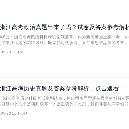
年6月，浙江高考政治科目考试圆满落幕。作为新高考的重要一考，今
现了浙江命题的独特风格。既紧扣时代脉搏，又注重思维品质的考查。
学一定迫不及待想要了解，今年的试题难度如何？时政热点考查了哪些
-05-23 10:15:12
题要点又该如何把握？以下就是关于今年浙江省政治考试试卷
5年浙江高考历史真题及答案参考解析，点击速看！
年浙江高考历史科目考试刚刚结束，相信很多同学还在思考材料解析
选择题中的几个选项到底哪个才是正确的？此刻，我们怀着与同学们同
你带来最权威、最及时的2025年浙江高考历史真题解析。 一、202
-05-23 10:14:44
及答案解析 注意:2025全国高考将从6月7