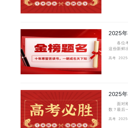
202
各位考生
这份新鲜
对应的疑
高考
2025
月7日开
202
面对刚刚
数？最后
析，带你
高考
2025
全国高考