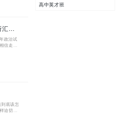
高中英才班
2025年浙江高考政治真题出来了吗？试卷及答案参考解析汇总！
年政治试
相信走出
重点？主
题到底该怎
样迫切的
5浙江高