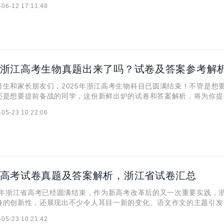
-06-12 17:11:48
答案及权威解析。无论你是想预估分数，还是为明年备考做
和家长朋友们，2025年浙江高考生物科目已圆满结束！不管是想
还是想要提前备战的同学，这份新鲜出炉的试卷和答案解析，将为你提
-05-23 10:22:06
5年高考试卷真题及答案解析，浙江省试卷汇总
年浙江省高考已经圆满结束，作为新高考改革后的又一次重要实践，
身的创新性，还展现出不少令人耳目一新的变化。语文作文的主题引发
压轴题延续了往年对逻辑思维的严苛要求，而英语试题则更加注重语法
-05-23 10:21:42
让广大考生和家长第一时间了解今年高考的命题特点，我们特