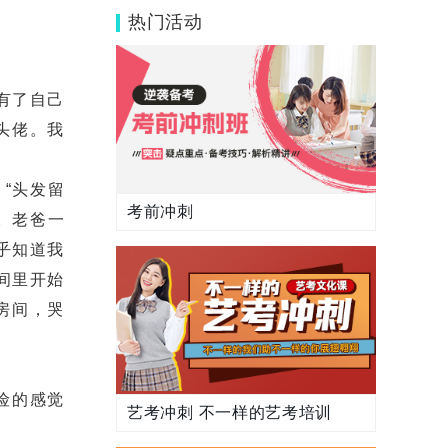
《与诗书为伴》
热门活动
有了自己
头佬。我
“头发留
考前冲刺
。老爸一
乎知道我
间里开始
房间，哭
险的感觉
艺考冲刺 不一样的艺考培训