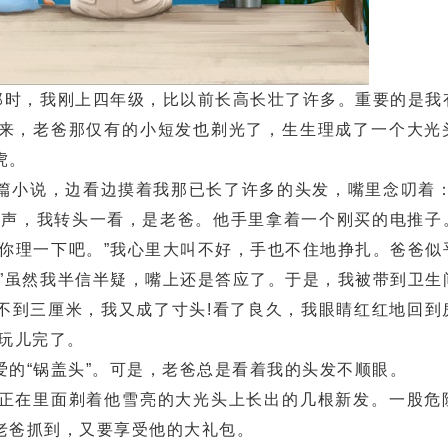
时，我刚上四年级，比以前长高长壮了许多。重要的是我
来，老爸那仅有的小短发也剃光了，生生理成了一个大光
虎。
小说，边看边摸着我那已长了许多的头发，嘴里念叨着：
步声，我转头一看，是老爸。他手里拿着一个刚买的电推子
帮你理一下吧。”我心里大叫不好，手也不住地挣扎。爸爸似
。”虽然我半信半疑，嘴上还是答应了。于是，我被带到卫生
不到三厘米，我又成了寸头!看了良久，我眼睛红红地回到
玩儿完了。
“锅盖头”。可是，老爸总是看着我的头发不顺眼。
在里面剃着他雪亮的大光头上长出的几根新发。一股危
老爸抓到，又要享受他的大礼包。