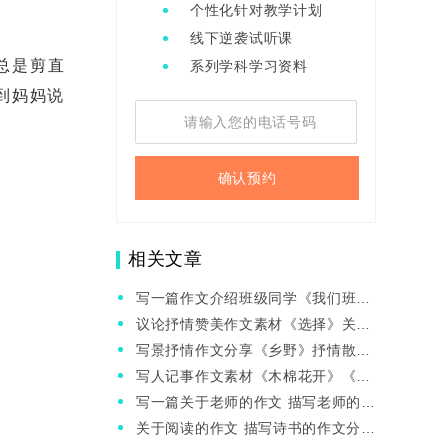
个性化针对教学计划
线下逆袭试听课
总是剪直
系列学科学习资料
到妈妈说
确认预约
相关文章
写一篇作文介绍班级同学《我们班
的“牛人”》作文分享
议论抒情赞美作文素材《选择》关于
松树和法桐的对比有感
写景抒情作文分享《乡野》抒情散文
分享
写人记事作文素材《木棉花开》《因
何读书》
写一篇关于老师的作文 描写老师的作
文《我们的根哥》
关于阅读的作文 描写诗书的作文分享