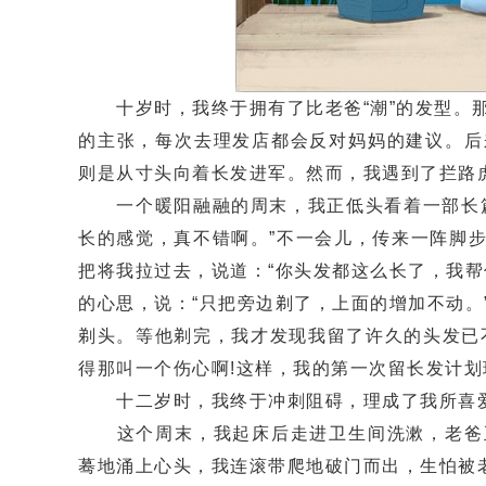
十岁时，我终于拥有了比老爸“潮”的发型。那
的主张，每次去理发店都会反对妈妈的建议。后
则是从寸头向着长发进军。然而，我遇到了拦路
一个暖阳融融的周末，我正低头看着一部长篇
长的感觉，真不错啊。”不一会儿，传来一阵脚
把将我拉过去，说道：“你头发都这么长了，我
的心思，说：“只把旁边剃了，上面的增加不动
剃头。等他剃完，我才发现我留了许久的头发已
得那叫一个伤心啊!这样，我的第一次留长发计划
十二岁时，我终于冲刺阻碍，理成了我所喜爱的
这个周末，我起床后走进卫生间洗漱，老爸正
蓦地涌上心头，我连滚带爬地破门而出，生怕被