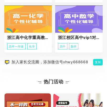
浙江高中化学重高教育春季班
浙江校区高中vip1对1课程
高中一年级
化学
高中
数学
加入家长交流圈，添加微信号xhwy668668
复制
热门活动