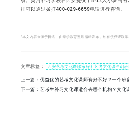
绩。黄河补习学校在西安提供了8-12人小班制
排可以通过拨打
400-029-6659
电话进行咨询。
*本文内容来源于网络，由秦学教育整理编辑发布，如有侵权请联系
文章标签：
西安艺考文化课哪家好
艺考文化课冲刺班
上一篇：
优益优的艺考文化课师资好不好？一个班
下一篇：
艺考生补习文化课适合去哪个机构？文化