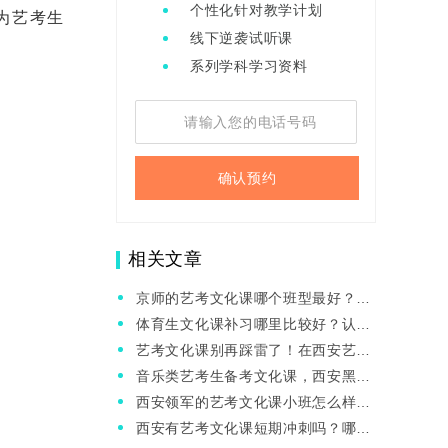
个性化针对教学计划
为艺考生
线下逆袭试听课
系列学科学习资料
确认预约
相关文章
京师的艺考文化课哪个班型最好？师
资怎么样？
体育生文化课补习哪里比较好？认准
西安这几个机构提分有望！
艺考文化课别再踩雷了！在西安艺考
文化课认准这3个机构！
音乐类艺考生备考文化课，西安黑马
艺考文化课集训怎么样？
西安领军的艺考文化课小班怎么样？
老师的水平怎么样？
西安有艺考文化课短期冲刺吗？哪家