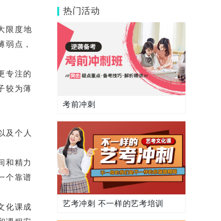
班型人数比较少？
热门活动
大限度地
薄弱点，
更专注的
子较为薄
考前冲刺
以及个人
间和精力
一个靠谱
艺考冲刺 不一样的艺考培训
文化课成