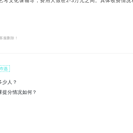
的艺考文化课辅导，费用大致在2-3万元之间。具体收费情况
客服删除！
咋选
多少人？
课提分情况如何？