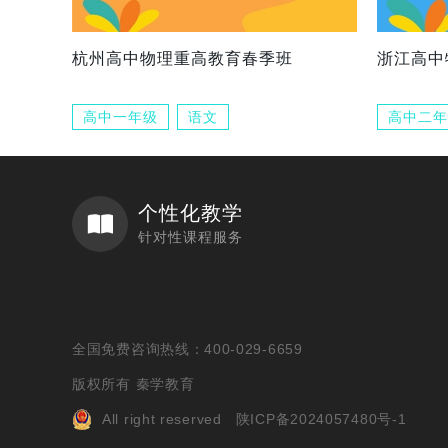
杭州高中物理重高教育春季班
浙江高中
高中一年级
语文
高中二年
个性化教学
针对性课程服务
全国免费咨询热线：400-029-6659
版权所有 秦学教育
All right reserved
陕ICP备2024057480号-1