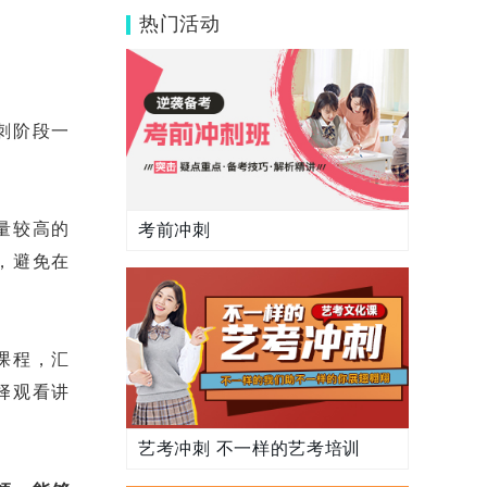
350多分还能提高吗？
热门活动
刺阶段一
量较高的
考前冲刺
，避免在
课程，汇
择观看讲
艺考冲刺 不一样的艺考培训