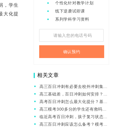
个性化针对教学计划
弱，学生
线下逆袭试听课
最大化提
系列学科学习资料
确认预约
相关文章
高三百日冲刺有必要去校外冲刺集训
吗？有什么注意的？
高三基础差，百日冲刺如何安排？建
议去全日制的冲刺班吗？
高考百日冲刺怎么最大化提分？基础
差的学生该怎么办？
高三模考300多分的学生还有救吗？
怎么在最后百日冲刺逆袭？
临近高考百日冲刺，孩子复习状态下
滑怎么办？
高三百日冲刺应该怎么备考？模考