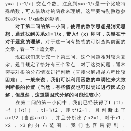
y=a（x-1/x）交点个数。注意到y=x-1/x是一个比较特
殊函数，可以借助对钩函数来理解。这里要特别熟悉参
数a对y=x-1/x函数的影响。
对于第二问的第一小问，使用的数学思想是消元思
想，通过找到关系x1=1/x，带入f（x）即可，关键在于
对于题意的理解。
对于这一问有疑惑的可以查阅前面的
文章，看一下上篇文章。
现在我们来研究一下第三问。这个问题相对较为复
杂。题目规定了恰好有三个零点，对于这类问题，通常
需要对根的分布情况进行判断（直接求解超越方程比较
困难）。
一般来说，我们可以利用函数的单调性来大致
判断根的位置（当然，有些情况也可以尝试进行因式分
解，但显然，这道题因式分解的可能性较小）
在第二问的第一小问中，我们已经获得了f（t1）
=f（1/t1），t1=1/t2，即t*t2=1。且判断出了
a<1/2（当然a>0），并且分析出了x2=1。对于x1，
x2，x3的分布范围，我们也容易得到，