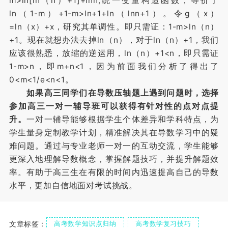
m>ln[ln（n）+1]+lnn,统一变量构造函数，等价于
ln（1-m）+1-m>ln+1+ln（lnn+1）。令g（x）
=ln（x）+x，研究其单调性。即只需证：1-m>ln（n）
+1。现在就想办法去掉ln（n），对于ln（n）+1，我们
应该很熟悉，放缩的逆运用，ln（n）+1<n，即只需证
1-m>n，即m+n<1，因为前面我们分析了得出了
0<m<1/e<n<1。
如果高三同学们在导数压轴题上遇到问题时，选择
参加高三一对一辅导班可以获得有针对性的点对点提
升。
一对一辅导能够根据学生个体差异和学科特点，为
学生量身定制教学计划，精准解决其在导数学习中的疑
难问题。通过与专业老师一对一的互动交流，学生能够
更深入地理解导数概念，掌握解题技巧，并提升解题效
率。有助于高三生在有限的时间内迅速提高自己的导数
水平，更加自信地面对考试挑战。
文章标签：
高考数学知识点归纳
高考数学复习技巧