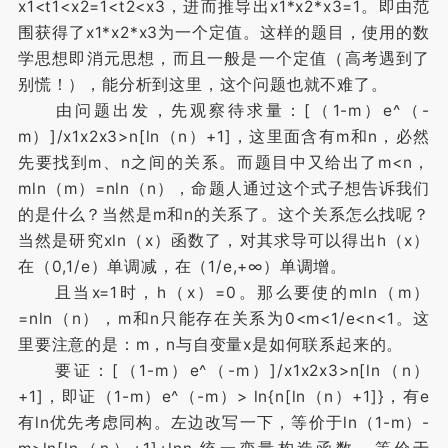
x1<t1<x2=1<t2<x3，进而推导出x1*x2*x3=1。即由范
围获得了x1*x2*x3为一个定值。这样的题目，使用的数
学思想即消元思想，而且一般是一个定值（高考遇到了
别慌！），能分析到这里，这个问题也就不难了。
由问题出发，先观察待求量：[（1-m）e^（-
m）]/x1x2x3>n[ln（n）+1]，这里面含有m和n，必然
先要找到m、n之间的关系。而题目中又给出了m<n，
mln（m）=nln（n），命题人通过这个式子想告诉我们
的是什么？当然是m和n的关系了。这个关系怎么找呢？
当然是研究xln（x）函数了，对其求导可以得出h（x）
在（0,1/e）单调减，在（1/e,+∞）单调增。
且当x=1时，h（x）=0。那么要使的mln（m）
=nln（n），m和n只能存在关系为0<m<1/e<n<1。这
里要注意的是：m，n与自变量x是如何联系起来的。
要证：[（1-m）e^（-m）]/x1x2x3>n[ln（n）
+1]，即证（1-m）e^（-m）> ln{n[ln（n）+1]}，有e
有ln优先考虑同构。左边改写一下，等价于ln（1-m）-