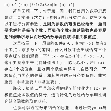
m）e^（-m）]/x1x2x3>n[ln（n）+1]
简单回顾一下，对于第一问，我们使用的数学思想
是对于直接法（求导）+参数a进行分类讨论。这里之所
以不进行分离参数，
是因为参数的范围已经给出，题目
要求解的是极值个数，而极值个数+超越函数也很容易
想到借助求导从而研究函数单调性获得相关极值点。
这里拓展一下，题目的条件a>0，变为f（x）恰有3
个零点，求参数a的范围。什么时候才会出现恰有三个
零点呢？我们观察一下f（x）存在x=1时，f（x）=0。
这个要观察出来（特殊值法！）。除此以外，若f（x）
存在2个极值点，且这两个极值点异号（自己研究一下
极值点与零点的关系，和其关联的充分必要条件。非常
重要！非常重要！非常重要）。
那么，极值点异号怎么理解呢？即转化为f（x）在
极值点处函数值的符号。进而转化为通过函数单调性研
究结合函数的取值获得。
也就可以通过数形结合的思想，通过研究y=lnx与