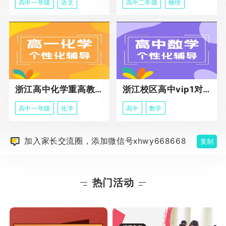
高中一年级
语文
高中二年级
物理
浙江高中化学重高教育春季班
浙江校区高中vip1对1课程
高中一年级
化学
高中
数学
加入家长交流圈，添加微信号xhwy668668
复制
热门活动