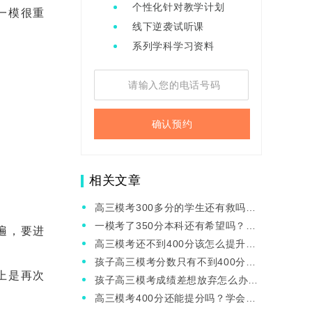
个性化针对教学计划
一模很重
线下逆袭试听课
系列学科学习资料
确认预约
相关文章
高三模考300多分的学生还有救吗？
怎么在最后百日冲刺逆袭？
一模考了350分本科还有希望吗？后
遍，要进
面应该怎么学才能逆袭？
高三模考还不到400分该怎么提升？
伊顿的全日制小班提分快吗？
孩子高三模考分数只有不到400分，
上是再次
能去上全封闭冲刺班吗？
孩子高三模考成绩差想放弃怎么办？
还有哪些短期提分的办法？
高三模考400分还能提分吗？学会这