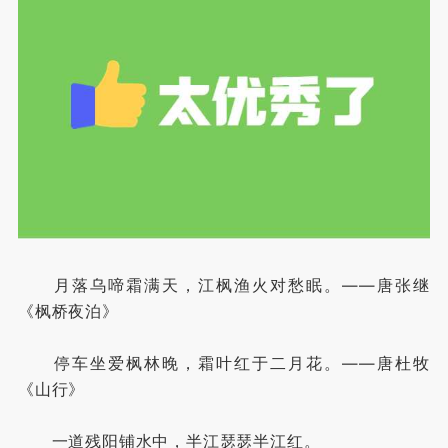
月落乌啼霜满天，江枫渔火对愁眠。——唐张继
《枫桥夜泊》
停车坐爱枫林晚，霜叶红于二月花。——唐杜牧
《山行》
一道残阳铺水中，半江瑟瑟半江红。